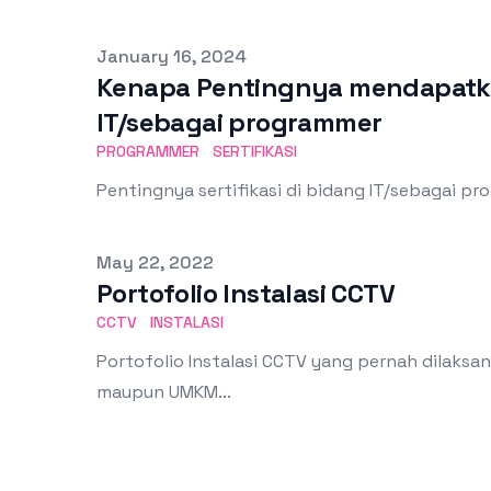
Published on
January 16, 2024
Kenapa Pentingnya mendapatkan
IT/sebagai programmer
PROGRAMMER
SERTIFIKASI
Pentingnya sertifikasi di bidang IT/sebagai p
Published on
May 22, 2022
Portofolio Instalasi CCTV
CCTV
INSTALASI
Portofolio Instalasi CCTV yang pernah dilaksa
maupun UMKM...