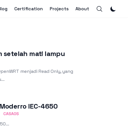
Blog
Certification
Projects
About
 setelah mati lampu
OpenWRT menjadi Read Only, yang
..
/Moderro IEC-4650
CASAOS
0...