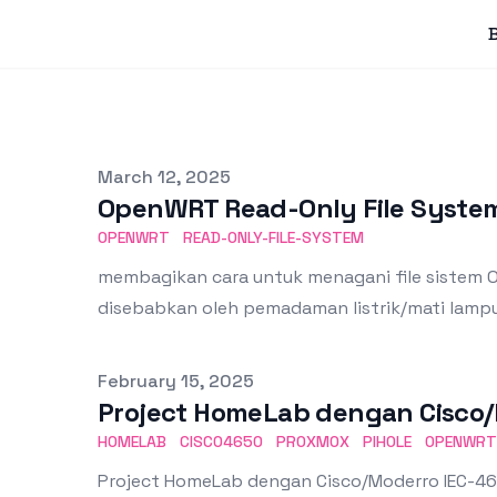
Published on
March 12, 2025
OpenWRT Read-Only File System
OPENWRT
READ-ONLY-FILE-SYSTEM
membagikan cara untuk menagani file sistem 
disebabkan oleh pemadaman listrik/mati lampu.
Published on
February 15, 2025
Project HomeLab dengan Cisco
HOMELAB
CISCO4650
PROXMOX
PIHOLE
OPENWRT
Project HomeLab dengan Cisco/Moderro IEC-465